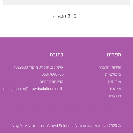
1
2
3
הבא ←
תפריט
כתובת
שירותי החברה
אלמוג 2, חופית, מיקוד 4029500
סימולציות
050-7690700
אודותינו
מדיניות פרטיות
מאמרים
ofer.grinboim@crowdsolutions.co.il
צרו קשר
© 2020 כל הזכויות שמורות ל Crowd Solutions - פתרונות לניהול קהל