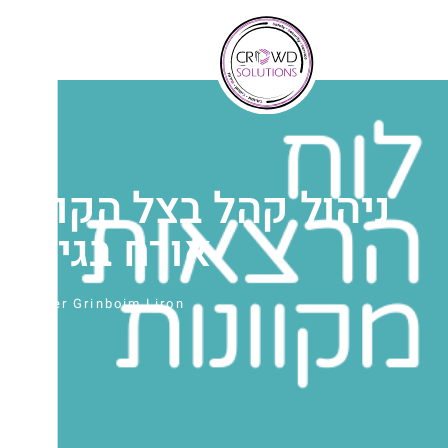
לתוכן
ניהול קהל בצל הקורונ
אורח בגילדה
By
Ofer Grinboim Liron