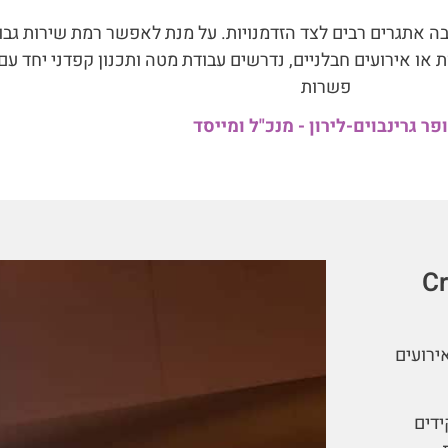
ה אתגרים רבים לצד הזדמנויות. על מנת לאפשר רמת שירות גבו
 או אירועים חבלניים, נדרשים עבודת מטה ותכנון קפדני יחד עם
פשרות
פר גרינבוים-לירון - מנכ"ל ומייסד
 ומייסד Crowd
ול אירועים
דים