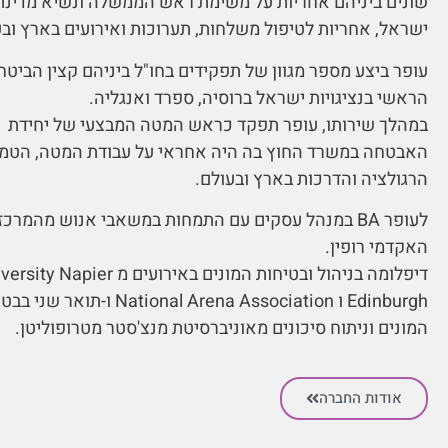
שונים ביניהם אחריות על משימת ראש הממשלה ונשיא מדינת
ישראל, אחריות לטיפול משלחות, תערוכות ואירועים בארץ ובע
עופר ביצע מספר מגוון של תפקידים בחו"ל ביניהם קצין הביטחו
הראשי בנציגויות ישראל ברוסיה, ספרד ואנגליה.
במהלך שירותו, עופר תפקד כראש המטה המבצעי של יחידת
האבטחה במשרד החוץ בה היה אחראי על עבודת המטה, הטמ
הרגולציה והדרכות בארץ ובעולם.
לעופר BA במנהל עסקים עם התמחות במשאבי אנוש מהמרכז
האקדמי רופין.
דיפלומה בניהול ובטיחות המונים באירועים מ  Napier
Edinburgh ו National Arena Association ו-תואר
המונים וניתוח סיכונים מאוניברסיטת מנצ'סטר מטרופוליטן.
אודות החברה