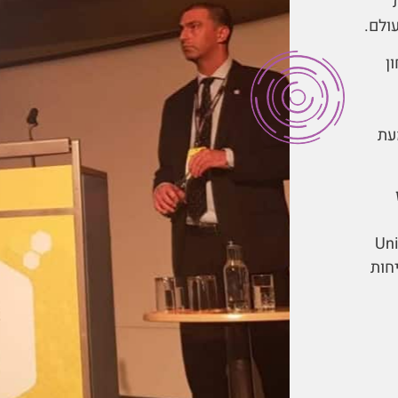
ולם.
ן
עת
University
 שני בבטיחות